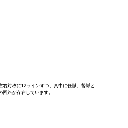
左右対称に12ラインずつ、真中に任脈、督脈と、
の回路が存在しています。