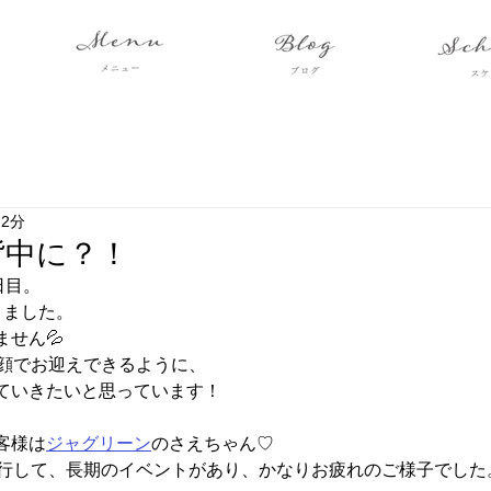
 2分
背中に？！
日目。
りました。
せん💦
笑顔でお迎えできるように、
ていきたいと思っています！
客様は
ジャグリーン
のさえちゃん♡
並行して、長期のイベントがあり、かなりお疲れのご様子でした