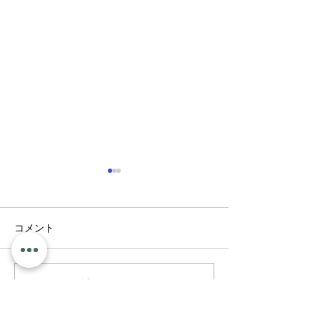
コメント
最近のこと
新聞ちぎり絵
コメントを追加…