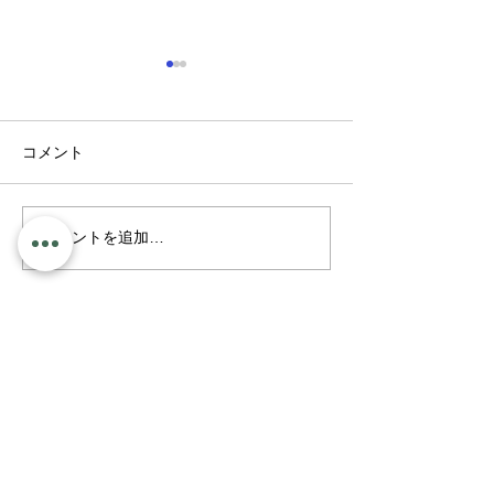
コメント
最近のこと
新聞ちぎり絵
コメントを追加…
​おうちサロン プチグレン
​完全予約制・女性専用のおうちサロン