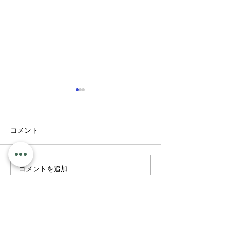
コメント
最近のこと
新聞ちぎり絵
コメントを追加…
​おうちサロン プチグレン