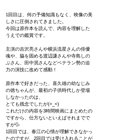
1回目は、何の予備知識もなく、映像の美
しさに圧倒されてきました。
今回は原作本を読んで、内容を理解した
うえでの鑑賞です。
主演の吉沢亮さんや横浜流星さんの俳優
魂や、脇を固める渡辺謙さんや寺島しの
ぶさん、田中泯さんなどベテラン勢の迫
力の演技に改めて感動！
原作本で好きだった、喜久雄の幼なじみ
の徳ちゃんが、最初の子供時代しか登場
しなかったのは、
とても残念でしたが(>_<)
これだけの内容を3時間映画にまとめたの
ですから、仕方ないといえばそれまでで
すが💦
1回目では、春江の心情が理解できなかっ
たのですが、2回目では受け入れることが