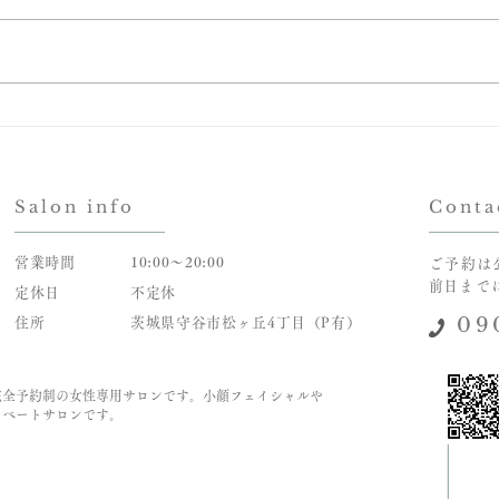
最近のこと
新聞
Salon info
Conta
営業時間
10:00～20:00
ご予約は
​前日ま
定休日
不定休
09
住所
茨城県守谷市松ヶ丘4丁目（P有）
完全予約制の女性専用サロンです。小顔フェイシャルや
イベートサロンです。