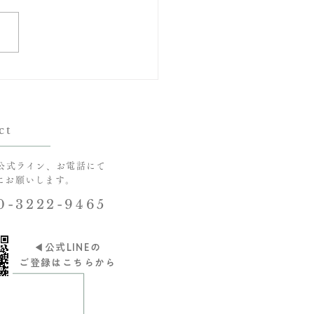
ちぎり絵
ct
公式ライン、お電話にて
でにお願いします。
0-3222-9465
◀︎公式LINEの
​ご登録はこちらから