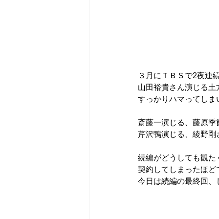
３月にＴＢＳで2夜連
山田裕貴さん演じる土
すっかりハマってしま
斎藤一演じる、藤原季
芹沢鴨演じる、綾野剛
続編がどうしても観た
契約してしまったほど
今日は続編の最終回、