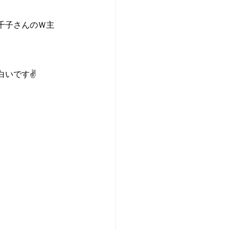
千子さんのＷ主
白いです✌