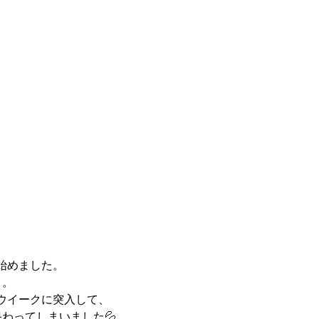
始めました。
月。
ウイークに突入して、
わってしまいました💦