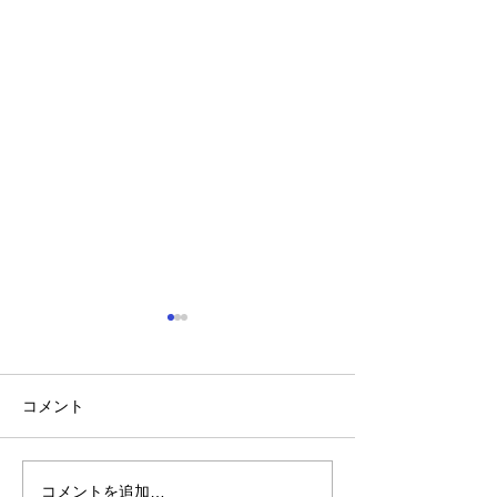
コメント
最近のこと
新聞ちぎり絵
コメントを追加…