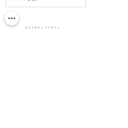
​おうちサロン プチグレン
​完全予約制・女性専用のおうちサロン
Salon info
10:00～20:00
営業時間
不定休
定休日
住所
茨城県守谷市松ヶ丘4丁目（P有）
おうちサロンプチグレンは、茨城県守谷市の完全
予約制の女性専用サロンです。小顔フェイシャル
やアロマボディなど、オールハンド施術のプライ
ベートサロンです。