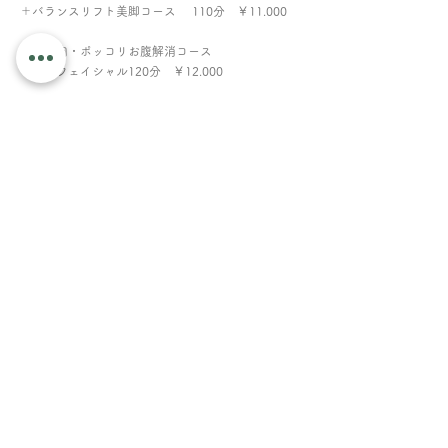
＋バランスリフト美脚コース 110分 ￥11.000
★ハミ肉・ポッコリお腹解消コース
＋小顔フェイシャル120分 ￥12.000
ハミ肉・ポッコリお腹が解消されるだけでなく、姿
勢が整い疲れにくい体に♪
Read More
​おうちサロン プチグレン
​完全予約制・女性専用のおうちサロン
Salon info