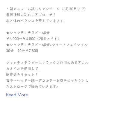
・新メニューお試しキャンペーン（6月30日まで）
自律神経の乱れにアプローチ！
心と体のバランスを整えていきます。
★シャンティテラピー60分
￥6.000→￥4.800（20％ｏｆｆ）
★シャンティテラピー60分+ショートフェイシャル
30分 90分￥7.800
シャンティテラピーはリラックス作用のあるアカル
カオイルを使用して、
脳疲労をリセット！
背中～ヘッド～腕～デコルテ～お腹をゆったりとし
たストロークで緩めていきます♪
Read More