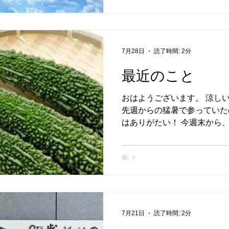
いて熱を放出し、体温を一定
くれています。 この自律神
の様々な機能に影響を及ぼす
欲不振などの症状が出てきま
7月28日
読了時間: 2分
くことによって水分やミネラ
寝苦しさによる睡眠不足も夏
最近のこと
と言われています。 夏バテ
かりやすい状態になってしま
おはようございます。 涼し
ならない生活習慣を心がけた
先週からの猛暑で参っていた
睡眠は、自律神経のバランス
はありがたい！ 今週末から
ます。 また、意識的にリラ
うなので乗り切っていかなくて
くり、交感神経を休ませるの
表とも言えるゴーヤを、友人
バテを予防するには、質の良
た。 まずは、定番のゴーヤ
の良い食事、水分やミネラル
だきましたが、主人はゴーヤ
給することが重要です。 熊
ないので、 ゴーヤチャンプ
週間。 昨日、熊本では40℃
ず💦 「これはイケる！」と
さとな
のサラダ。 ゴーヤの苦みも
7月21日
読了時間: 2分
いようで、おつまみにも🍺 