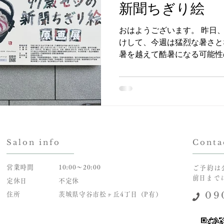
による食欲不振や高血圧、む
新聞ちぎり絵
ど、 今の季節に嬉しい栄養
ています。 ゴーヤに含まれ
おはようございます。 昨日
ラーゲンの生成をサポートし
けして、今週は猛烈な暑さと
メージや、透明感のあるお肌
暑を越えて酷暑になる可能性の
す♡ カリウムや食物繊維も
管理に気をつけてお過ごしく
水分や塩分を排出して、むく
なりますが、笠間の日動美術
は、その季節に必要な栄養を
る、 [97歳セツの新聞ちぎ
で、積極的に摂りたいですね
てきました。 こちらは、セ
さん」の訃報を知りショック
製作風景。 セツさんは、90
老眼の始まる前の30代、東
絵を始められて、1年間で製
んと70点以上！！ ちぎり絵
Salon info
Conta
紙や和紙などで作ることが一
が、 セツさんは、このよう
営業時間
10:00～20:00
ご予約は
やチラシを利用して、日常に
​前日ま
定休日
不定休
スと緻密な作業で、温かみの
09
住所
茨城県守谷市松ヶ丘4丁目（P有）
り出されています♡ お馴染
ス！ この文字を集めるのは
す。 よく見ると、文字や英