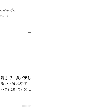
の暑さで、夏バテし
だるい・疲れやす
調不良は夏バテのサ
た室内と外の厳しい
の働きは乱れてし
さを感じると汗をか