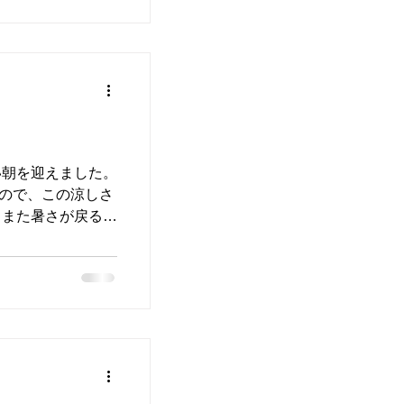
に保つ働きをして
経が乱れると、体内
ため、だるさや食
す。 また、汗をか
ルが不足したり、
バテの原因になる
なると熱中症にもか
うので、 夏バテに
い朝を迎えました。
いですね！ 十分な
ので、この涼しさ
を保つのに役立ち
、また暑さが戻るよ
ックスした状態をつ
は💦 夏野菜の代
もいいですね♡ 夏
からいただきまし
い睡眠、バランス
チャンプルーでいた
をバランスよく補
があまり得意では
本地震から今日で一
ルーはあまり喜ばれ
を越える危険な暑
言われたのがツナと
軽減されて食べやす
ゴーヤには、夏バテ