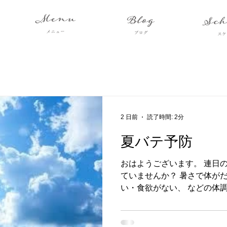
2 日前
読了時間: 2分
夏バテ予防
おはようございます。 連日
ていませんか？ 暑さで体が
い・食欲がない、 などの体
インです💦 エアコンの効い
暑さとの温度差で、自律神経
まいます。 自律神経は、暑