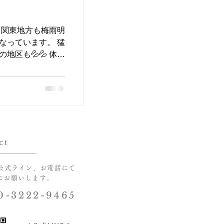
くみや疲労回復な
素がたくさん含まれ
るビタミンＣは、コ
、関東地方も梅雨明
、 紫外線によるダ
なっています。 猛
作りにも役立ちま
地区も💦💦 体調
豊富なので、余分な
ださい。 少し前に
みにも〇 旬の野菜
館で開催されて
与えてくれるの
り絵原画展」に行っ
。 昨日「東野圭吾
ツさんのご自宅での
を受けています。
歳から新聞ちぎり
野圭吾さんの本を
作される作品はな
というと、色画用
ct
般的だと思います
に身近にある新聞紙
公式ライン、お電話にて
あるものを、 セン
でにお願いします。
あるちぎり絵を創
0-3222-9465
みのポテトチップ
大変だったと思いま
字などが入ってい