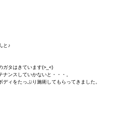
んと♪
ガタはきています(>_<)
テナンスしていかないと・・・。
ボディをたっぷり施術してもらってきました。